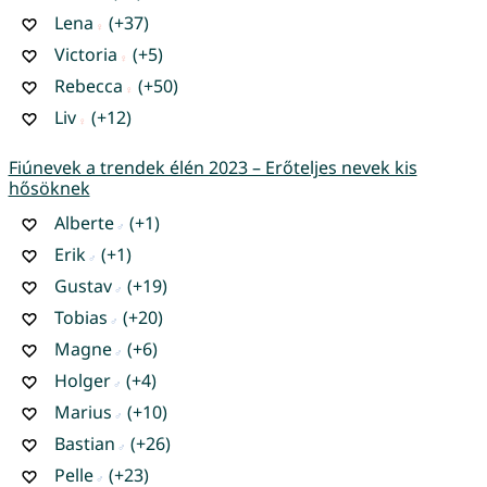
Lena
(+37)
Victoria
(+5)
Rebecca
(+50)
Liv
(+12)
Fiúnevek a trendek élén 2023 – Erőteljes nevek kis
hősöknek
Alberte
(+1)
Erik
(+1)
Gustav
(+19)
Tobias
(+20)
Magne
(+6)
Holger
(+4)
Marius
(+10)
Bastian
(+26)
Pelle
(+23)