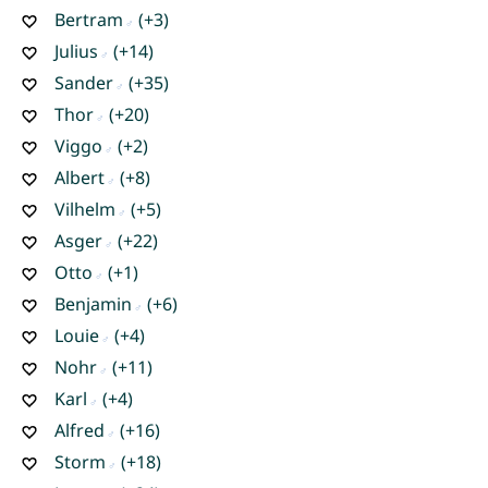
Bertram
(+3)
Julius
(+14)
Sander
(+35)
Thor
(+20)
Viggo
(+2)
Albert
(+8)
Vilhelm
(+5)
Asger
(+22)
Otto
(+1)
Benjamin
(+6)
Louie
(+4)
Nohr
(+11)
Karl
(+4)
Alfred
(+16)
Storm
(+18)