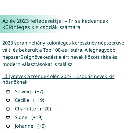
Az év 2023 felfedezettjei – Friss kedvencek
különleges kis csodák számára
2023 során néhány különleges keresztnév népszerűvé
vált, és bekerült a Top 100-as listára. A legnagyobb
népszerűségnövekedést elért nevek között ritka és
modern választásokat is találsz:
Lánynevek a trendek élén 2023 – Csodás nevek kis
hősnőknek
Solveig
(+7)
Cecilie
(+19)
Charlotte
(+20)
Signe
(+19)
Johanne
(+5)