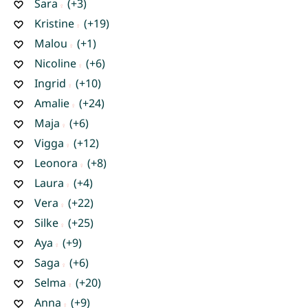
Sara
(+3)
Kristine
(+19)
Malou
(+1)
Nicoline
(+6)
Ingrid
(+10)
Amalie
(+24)
Maja
(+6)
Vigga
(+12)
Leonora
(+8)
Laura
(+4)
Vera
(+22)
Silke
(+25)
Aya
(+9)
Saga
(+6)
Selma
(+20)
Anna
(+9)