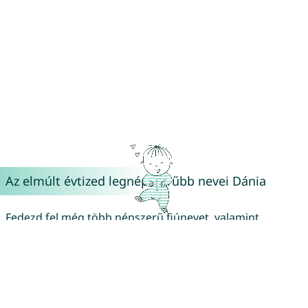
Az elmúlt évtized legnépszerűbb nevei Dánia
Fedezd fel még több népszerű fiúnevet, valamint
inspiráló lány- és uniszex nevet Dánia területéről:
Népszerű utónevek Dánia
Népszerű fiúnevek Dánia
Népszerű lánynevek Dánia