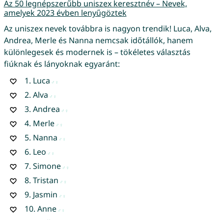
Az 50 legnépszerűbb uniszex keresztnév – Nevek,
amelyek 2023 évben lenyűgöztek
Az uniszex nevek továbbra is nagyon trendik! Luca, Alva,
Andrea, Merle és Nanna nemcsak időtállók, hanem
különlegesek és modernek is – tökéletes választás
fiúknak és lányoknak egyaránt:
1.
Luca
2.
Alva
3.
Andrea
4.
Merle
5.
Nanna
6.
Leo
7.
Simone
8.
Tristan
9.
Jasmin
10.
Anne