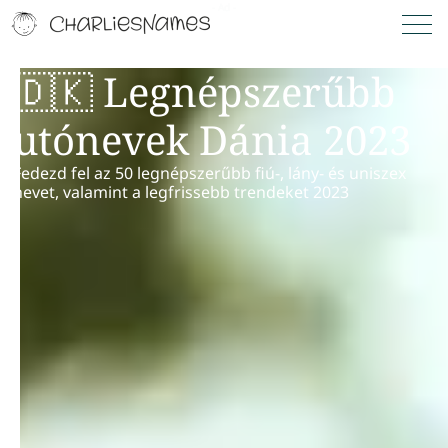
🇩🇰 Legnépszerűbb
utónevek Dánia 2023
Fedezd fel az 50 legnépszerűbb fiú-, lány- és uniszex
nevet, valamint a legfrissebb trendeket 2023