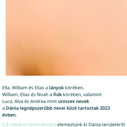
Ella, William és Elias a
lányok
körében,
William, Elias és Noah a
fiúk
körében, valamint
Luca, Alva és Andrea mint
uniszex nevek
a
Dánia legnépszerűbb nevei közé tartoztak 2023
évben
.
2,8 milliárd névértékelést
elemeztünk ki Dánia területéről