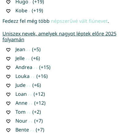
Hugo
(+19)
Kobe
(+19)
Fedezz fel még több
népszerűvé vált fiúnevet
.
Uniszex nevek, amelyek nagyot léptek előre 2025
folyamán
Jean
(+5)
Jelle
(+6)
Andrea
(+15)
Louka
(+16)
Jude
(+6)
Loan
(+12)
Anne
(+12)
Tom
(+2)
Nour
(+7)
Bente
(+7)