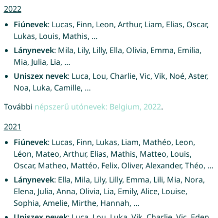
2022
Fiúnevek
: Lucas, Finn, Leon, Arthur, Liam, Elias, Oscar,
Lukas, Louis, Mathis, …
Lánynevek
: Mila, Lily, Lilly, Ella, Olivia, Emma, Emilia,
Mia, Julia, Lia, …
Uniszex nevek
: Luca, Lou, Charlie, Vic, Vik, Noé, Aster,
Noa, Luka, Camille, …
További
népszerű utónevek: Belgium, 2022
.
2021
Fiúnevek
: Lucas, Finn, Lukas, Liam, Mathéo, Leon,
Léon, Mateo, Arthur, Elias, Mathis, Matteo, Louis,
Oscar, Matheo, Mattéo, Felix, Oliver, Alexander, Théo, …
Lánynevek
: Ella, Mila, Lily, Lilly, Emma, Lili, Mia, Nora,
Elena, Julia, Anna, Olivia, Lia, Emily, Alice, Louise,
Sophia, Amelie, Mirthe, Hannah, …
Uniszex nevek
: Luca, Lou, Luka, Vik, Charlie, Vic, Eden,