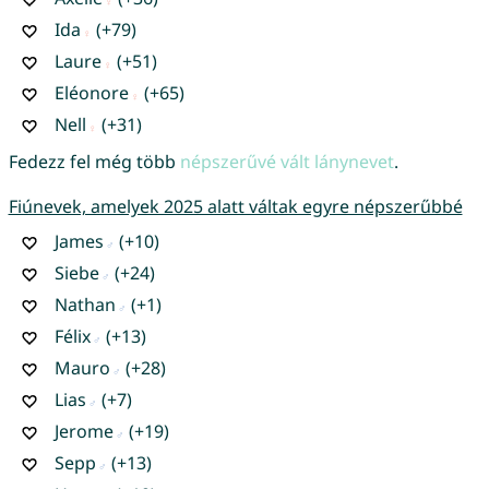
Ida
(+79)
Laure
(+51)
Eléonore
(+65)
Nell
(+31)
Fedezz fel még több
népszerűvé vált lánynevet
.
Fiúnevek, amelyek 2025 alatt váltak egyre népszerűbbé
James
(+10)
Siebe
(+24)
Nathan
(+1)
Félix
(+13)
Mauro
(+28)
Lias
(+7)
Jerome
(+19)
Sepp
(+13)