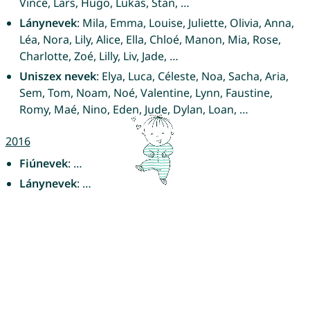
Vince, Lars, Hugo, Lukas, Stan, …
Lánynevek
: Mila, Emma, Louise, Juliette, Olivia, Anna,
Léa, Nora, Lily, Alice, Ella, Chloé, Manon, Mia, Rose,
Charlotte, Zoé, Lilly, Liv, Jade, …
Uniszex nevek
: Elya, Luca, Céleste, Noa, Sacha, Aria,
Sem, Tom, Noam, Noé, Valentine, Lynn, Faustine,
Romy, Maé, Nino, Eden, Jude, Dylan, Loan, …
2016
Fiúnevek
: …
Lánynevek
: …
Uniszex nevek
: …
Még keresitek a tökéletes nevet a kisbabátoknak?
A névválasztás igazi kaland – és a
CharliesNames