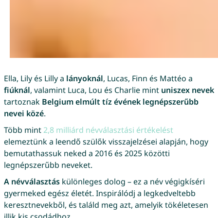
Ella, Lily és Lilly a
lányoknál
, Lucas, Finn és Mattéo a
fiúknál
, valamint Luca, Lou és Charlie mint
uniszex nevek
tartoznak
Belgium elmúlt tíz évének legnépszerűbb
nevei közé
.
Több mint
2,8 milliárd névválasztási értékelést
elemeztünk a leendő szülők visszajelzései alapján, hogy
bemutathassuk neked a 2016 és 2025 közötti
legnépszerűbb neveket.
A névválasztás
különleges dolog – ez a név végigkíséri
gyermeked egész életét. Inspirálódj a legkedveltebb
keresztnevekből, és találd meg azt, amelyik tökéletesen
illik kis csodádhoz.