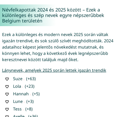
Névfelkapottak 2024 és 2025 között – Ezek a
különleges és szép nevek egyre népszerűbbek
Belgium területén
Ezek a különleges és modern nevek 2025 során váltak
igazán trendivé, és sok szülő szívét meghódították. 2024
adataihoz képest jelentős növekedést mutatnak, és
könnyen lehet, hogy a következő évek legnépszerűbb
keresztnevei között találjuk majd őket.
Lánynevek, amelyek 2025 során lettek igazán trendik
Suze
(+63)
Lola
(+23)
Hannah
(+5)
Lune
(+3)
Tess
(+8)
Axelle
(+36)