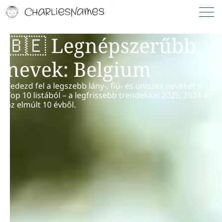
🇧🇪 Legnépszerűbb
nevek: Belgium
Fedezd fel a legszebb lány-, fiú- és uniszex neveket a
Top 10 listából – a legfrissebb trendekkel 2025, 2024 és
az elmúlt 10 évből.