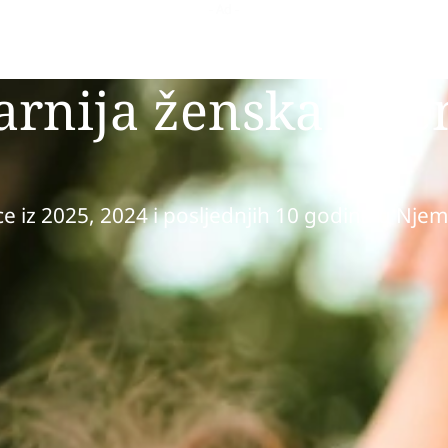
arnija ženska ime
ice iz 2025, 2024 i posljednjih 10 godina u Nje