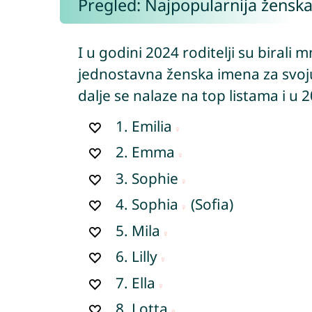
Pregled: Najpopularnija žensk
I u godini 2024 roditelji su birali 
jednostavna ženska imena za svoju
dalje se nalaze na top listama i u 
1.
Emilia
2.
Emma
3.
Sophie
4.
Sophia
(Sofia)
5.
Mila
6.
Lilly
7.
Ella
8.
Lotta