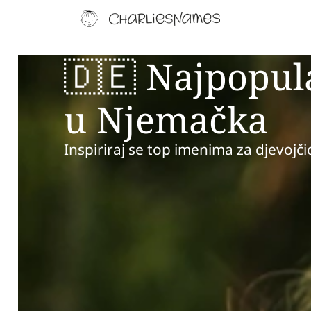
🇩🇪 Najpopul
u Njemačka
Inspiriraj se top imenima za djevojč