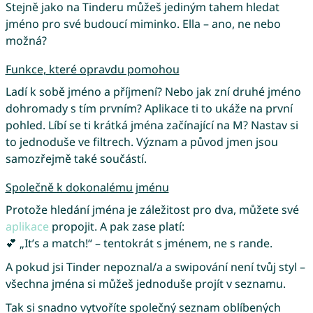
Stejně jako na Tinderu můžeš jediným tahem hledat
jméno pro své budoucí miminko. Ella – ano, ne nebo
možná?
Funkce, které opravdu pomohou
Ladí k sobě jméno a příjmení? Nebo jak zní druhé jméno
dohromady s tím prvním? Aplikace ti to ukáže na první
pohled. Líbí se ti krátká jména začínající na M? Nastav si
to jednoduše ve filtrech. Význam a původ jmen jsou
samozřejmě také součástí.
Společně k dokonalému jménu
Protože hledání jména je záležitost pro dva, můžete své
aplikace
propojit. A pak zase platí:
💕 „It’s a match!“ – tentokrát s jménem, ne s rande.
A pokud jsi Tinder nepoznal/a a swipování není tvůj styl –
všechna jména si můžeš jednoduše projít v seznamu.
Tak si snadno vytvoříte společný seznam oblíbených