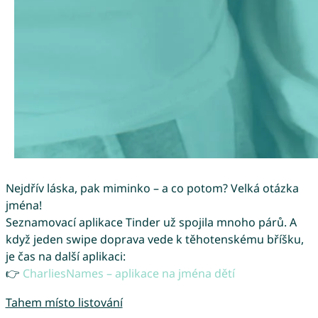
Nejdřív láska, pak miminko – a co potom? Velká otázka
jména!
Seznamovací aplikace Tinder už spojila mnoho párů. A
když jeden swipe doprava vede k těhotenskému bříšku,
je čas na další aplikaci:
👉
CharliesNames – aplikace na jména dětí
Tahem místo listování