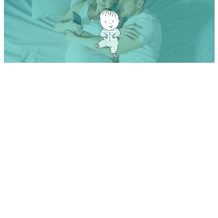
Od Tinderu k aplikaci na jména: Najdi dokonalé jméno
jediným tahem
Tato jména jsou obzvláště oblíbená