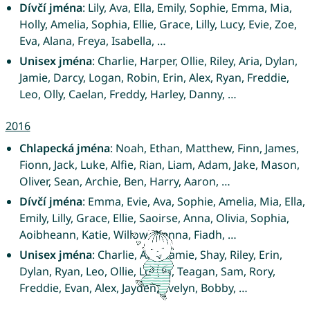
Dívčí jména
: Lily, Ava, Ella, Emily, Sophie, Emma, Mia,
Holly, Amelia, Sophia, Ellie, Grace, Lilly, Lucy, Evie, Zoe,
Eva, Alana, Freya, Isabella, …
Unisex jména
: Charlie, Harper, Ollie, Riley, Aria, Dylan,
Jamie, Darcy, Logan, Robin, Erin, Alex, Ryan, Freddie,
Leo, Olly, Caelan, Freddy, Harley, Danny, …
2016
Chlapecká jména
: Noah, Ethan, Matthew, Finn, James,
Fionn, Jack, Luke, Alfie, Rian, Liam, Adam, Jake, Mason,
Oliver, Sean, Archie, Ben, Harry, Aaron, …
Dívčí jména
: Emma, Evie, Ava, Sophie, Amelia, Mia, Ella,
Emily, Lilly, Grace, Ellie, Saoirse, Anna, Olivia, Sophia,
Aoibheann, Katie, Willow, Sienna, Fiadh, …
Unisex jména
: Charlie, Aria, Jamie, Shay, Riley, Erin,
Dylan, Ryan, Leo, Ollie, Logan, Teagan, Sam, Rory,
Freddie, Evan, Alex, Jayden, Evelyn, Bobby, …