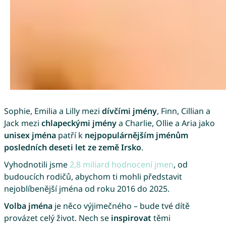
Sophie, Emilia a Lilly mezi
dívčími jmény
, Finn, Cillian a
Jack mezi
chlapeckými jmény
a Charlie, Ollie a Aria jako
unisex jména
patří k
nejpopulárnějším jménům
posledních deseti let ze země Irsko
.
Vyhodnotili jsme
2,8 miliard hodnocení jmen
, od
budoucích rodičů, abychom ti mohli představit
nejoblíbenější jména od roku 2016 do 2025.
Volba jména
je něco výjimečného – bude tvé dítě
provázet celý život. Nech se
inspirovat
těmi