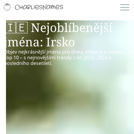
🇮🇪 Nejoblíbenější
jména: Irsko
Objev nejkrásnější jména pro dívky, chlapce a unisex z
Top 10 – s nejnovějšími trendy z let 2025, 2024 a
posledního desetiletí.