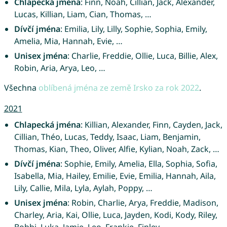
Chlapecká jména
: Finn, Noah, Cillian, Jack, Alexander,
Lucas, Killian, Liam, Cian, Thomas, …
Dívčí jména
: Emilia, Lily, Lilly, Sophie, Sophia, Emily,
Amelia, Mia, Hannah, Evie, …
Unisex jména
: Charlie, Freddie, Ollie, Luca, Billie, Alex,
Robin, Aria, Arya, Leo, …
Všechna
oblíbená jména ze země Irsko za rok 2022
.
2021
Chlapecká jména
: Killian, Alexander, Finn, Cayden, Jack,
Cillian, Théo, Lucas, Teddy, Isaac, Liam, Benjamin,
Thomas, Kian, Theo, Oliver, Alfie, Kylian, Noah, Zack, …
Dívčí jména
: Sophie, Emily, Amelia, Ella, Sophia, Sofia,
Isabella, Mia, Hailey, Emilie, Evie, Emilia, Hannah, Aila,
Lily, Callie, Mila, Lyla, Aylah, Poppy, …
Unisex jména
: Robin, Charlie, Arya, Freddie, Madison,
Charley, Aria, Kai, Ollie, Luca, Jayden, Kodi, Kody, Riley,
Bobbi, Luka, Jamie, Leo, Frankie, Finley, …