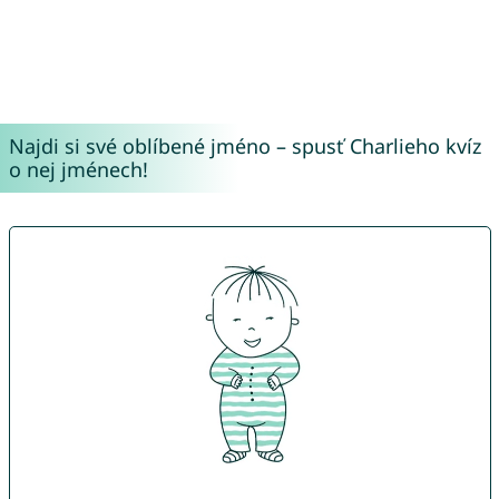
Najdi si své oblíbené jméno – spusť Charlieho kvíz
o nej jménech!