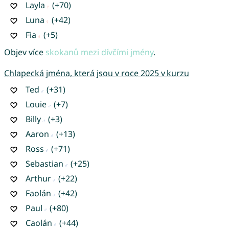
Layla
(+70)
Luna
(+42)
Fia
(+5)
Objev více
skokanů mezi dívčími jmény
.
Chlapecká jména, která jsou v roce 2025 v kurzu
Ted
(+31)
Louie
(+7)
Billy
(+3)
Aaron
(+13)
Ross
(+71)
Sebastian
(+25)
Arthur
(+22)
Faolán
(+42)
Paul
(+80)
Caolán
(+44)