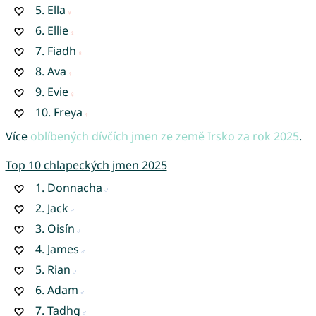
5.
Ella
6.
Ellie
7.
Fiadh
8.
Ava
9.
Evie
10.
Freya
Více
oblíbených dívčích jmen ze země Irsko za rok 2025
.
Top 10 chlapeckých jmen 2025
1.
Donnacha
2.
Jack
3.
Oisín
4.
James
5.
Rian
6.
Adam
7.
Tadhg