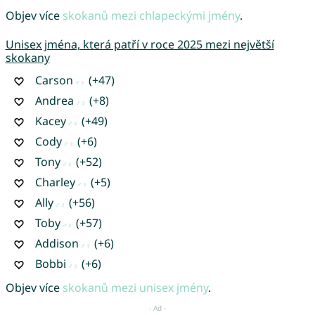
Objev více
skokanů mezi chlapeckými jmény
.
Unisex jména, která patří v roce 2025 mezi největší
skokany
Carson
(+47)
Andrea
(+8)
Kacey
(+49)
Cody
(+6)
Tony
(+52)
Charley
(+5)
Ally
(+56)
Toby
(+57)
Addison
(+6)
Bobbi
(+6)
Objev více
skokanů mezi unisex jmény
.