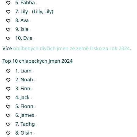
6.
Éabha
7.
Lily
(Lilly, Lily)
8.
Ava
9.
Isla
10.
Evie
Více
oblíbených dívčích jmen ze země Irsko za rok 2024
.
Top 10 chlapeckých jmen 2024
1.
Liam
2.
Noah
3.
Finn
4.
Jack
5.
Fionn
6.
James
7.
Tadhg
8.
Oisín