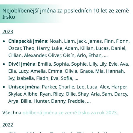
Nejoblíbenější jména za posledních 10 let ze země
Irsko
2023
Chlapecká jména
: Noah, Liam, Jack, James, Finn, Fionn,
Oscar, Theo, Harry, Luke, Adam, Killian, Lucas, Daniel,
Cillian, Alexander, Oliver, Oisín, Arlo, Ethan, …
Dívčí jména
: Emilia, Sophia, Sophie, Lilly, Lily, Evie, Ava,
Ella, Lucy, Amelia, Emma, Olivia, Grace, Mia, Hannah,
Ivy, Isabella, Fiadh, Eva, Sofia, …
Unisex jména
: Parker, Charlie, Leo, Luca, Alex, Harper,
Skylar, Ailbhe, Ryan, Riley, Ollie, Shay, Aria, Sam, Darcy,
Arya, Billie, Hunter, Danny, Freddie, …
Všechna
oblíbená jména ze země Irsko za rok 2023
.
2022