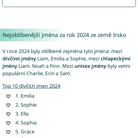
Nejoblíbenější jména za rok 2024 ze země Irsko
V roce 2024 byly oblíbené zejména tyto jména: mezi
dívčími jmény
Liam, Emilia a Sophie, mezi
chlapeckými
jmény
Liam, Noah a Finn. Mezi
unisex jmény
byly velmi
populární Charlie, Erin a Sam.
Top 10 dívčích jmen 2024
1.
Emilia
2.
Sophie
3.
Ella
4.
Sophia
5.
Grace