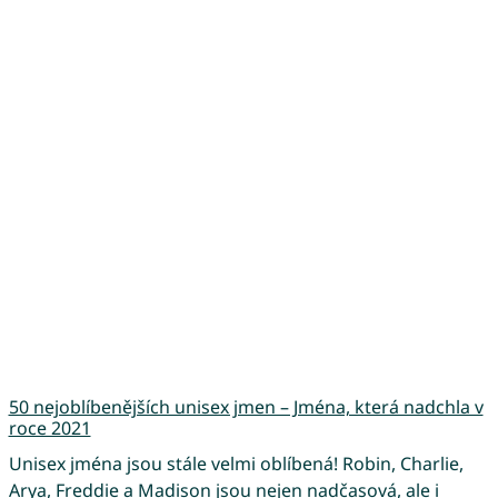
50 nejoblíbenějších unisex jmen – Jména, která nadchla v
roce 2021
Unisex jména jsou stále velmi oblíbená! Robin, Charlie,
Arya, Freddie a Madison jsou nejen nadčasová, ale i