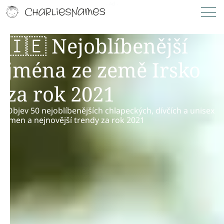
🇮🇪 Nejoblíbenější
jména ze země Irsko
za rok 2021
Objev 50 nejoblíbenějších chlapeckých, dívčích a unisex
jmen a nejnovější trendy za rok 2021