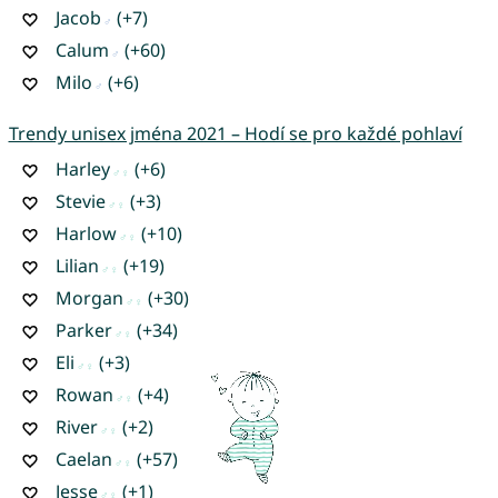
Jacob
(+7)
Calum
(+60)
Milo
(+6)
Trendy unisex jména 2021 – Hodí se pro každé pohlaví
Harley
(+6)
Stevie
(+3)
Harlow
(+10)
Lilian
(+19)
Morgan
(+30)
Parker
(+34)
Eli
(+3)
Rowan
(+4)
River
(+2)
Caelan
(+57)
Jesse
(+1)