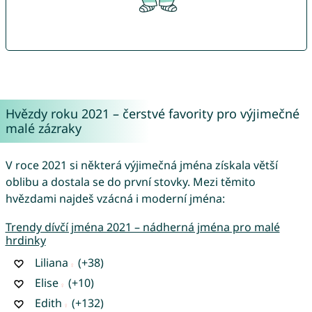
Hvězdy roku 2021 – čerstvé favority pro výjimečné
malé zázraky
V roce 2021 si některá výjimečná jména získala větší
oblibu a dostala se do první stovky. Mezi těmito
hvězdami najdeš vzácná i moderní jména:
Trendy dívčí jména 2021 – nádherná jména pro malé
hrdinky
Liliana
(+38)
Elise
(+10)
Edith
(+132)