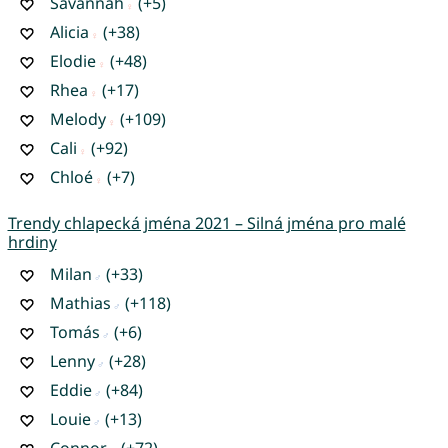
Savannah
(+5)
Alicia
(+38)
Elodie
(+48)
Rhea
(+17)
Melody
(+109)
Cali
(+92)
Chloé
(+7)
Trendy chlapecká jména 2021 – Silná jména pro malé
hrdiny
Milan
(+33)
Mathias
(+118)
Tomás
(+6)
Lenny
(+28)
Eddie
(+84)
Louie
(+13)
Connor
(+72)