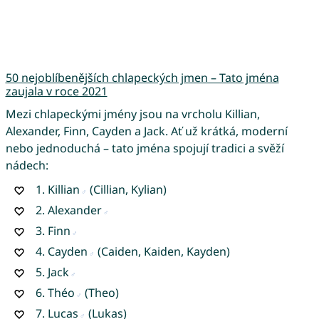
50 nejoblíbenějších chlapeckých jmen – Tato jména
zaujala v roce 2021
Mezi chlapeckými jmény jsou na vrcholu Killian,
Alexander, Finn, Cayden a Jack. Ať už krátká, moderní
nebo jednoduchá – tato jména spojují tradici a svěží
nádech:
1.
Killian
(Cillian, Kylian)
2.
Alexander
3.
Finn
4.
Cayden
(Caiden, Kaiden, Kayden)
5.
Jack
6.
Théo
(Theo)
7.
Lucas
(Lukas)