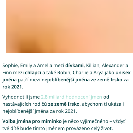
Sophie, Emily a Amelia mezi
dívkami
, Killian, Alexander a
Finn mezi
chlapci
a také Robin, Charlie a Arya jako
unisex
jména
patří mezi
nejoblíbenější jména ze země Irsko za
rok 2021
.
Vyhodnotili jsme
2,8 miliard hodnocení jmen
od
nastávajících rodičů
ze země Irsko
, abychom ti ukázali
nejoblíbenější jména za rok 2021.
Volba jména pro miminko
je něco výjimečného – vždyť
tvé dítě bude tímto jménem provázeno celý život.