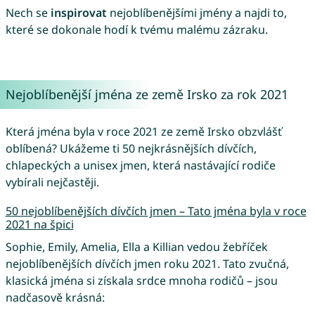
Nech se
inspirovat
nejoblíbenějšími jmény a najdi to,
které se dokonale hodí k tvému malému zázraku.
Nejoblíbenější jména ze země Irsko za rok 2021
Která jména byla v roce 2021 ze země Irsko obzvlášť
oblíbená? Ukážeme ti 50 nejkrásnějších dívčích,
chlapeckých a unisex jmen, která nastávající rodiče
vybírali nejčastěji.
50 nejoblíbenějších dívčích jmen – Tato jména byla v roce
2021 na špici
Sophie, Emily, Amelia, Ella a Killian vedou žebříček
nejoblíbenějších dívčích jmen roku 2021. Tato zvučná,
klasická jména si získala srdce mnoha rodičů – jsou
nadčasově krásná: