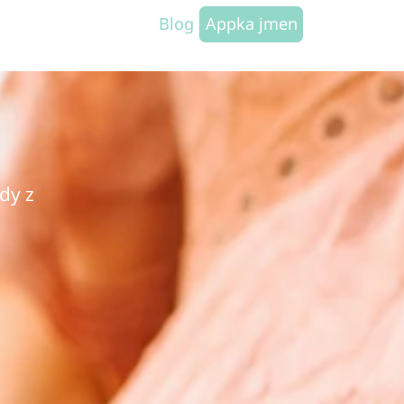
Blog
Appka jmen
dy z