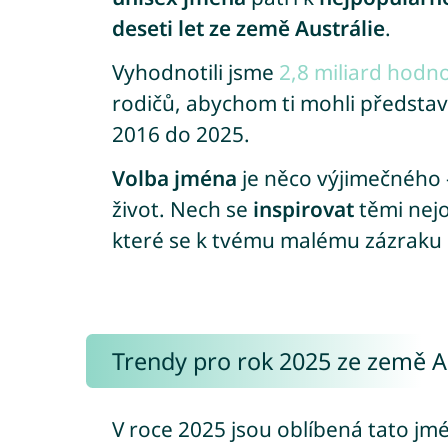
deseti let ze země Austrálie
.
Vyhodnotili jsme
2,8 miliard hodn
rodičů, abychom ti mohli představ
2016 do 2025.
Volba jména
je něco výjimečného –
život. Nech se
inspirovat
těmi nejo
které se k tvému malému zázraku 
Trendy pro rok 2025 ze země A
V roce 2025 jsou oblíbená tato jm