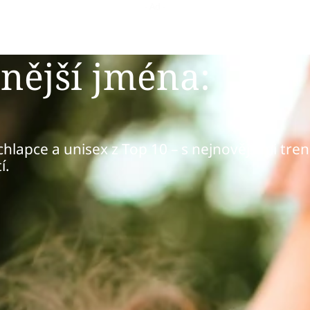
nější jména:
chlapce a unisex z Top 10 – s nejnovějšími tren
í.