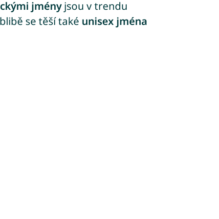
eckými jmény
jsou v trendu
blibě se těší také
unisex jména