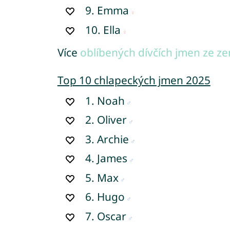
9.
Emma
10.
Ella
Více
oblíbených dívčích jmen ze ze
Top 10 chlapeckých jmen 2025
1.
Noah
2.
Oliver
3.
Archie
4.
James
5.
Max
6.
Hugo
7.
Oscar