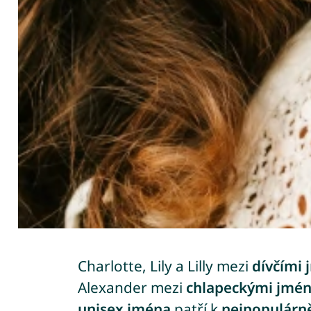
Charlotte, Lily a Lilly mezi
dívčími
Alexander mezi
chlapeckými jmé
unisex jména
patří k
nejpopulárn