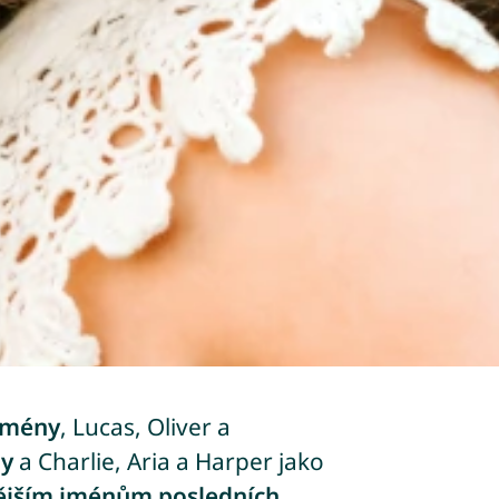
 jmény
, Lucas, Oliver a
ny
a Charlie, Aria a Harper jako
ějším jménům posledních