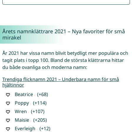
Årets namnklättrare 2021 – Nya favoriter för små
mirakel
År 2021 har vissa namn blivit betydligt mer populära och
tagit plats i topp 100. Bland de största klättrarna hittar
du både ovanliga och moderna namn:
Trendiga flicknamn 2021 – Underbara namn för små
hjältinnor
Beatrice
(+68)
Poppy
(+114)
Wren
(+107)
Maisie
(+205)
Everleigh
(+12)