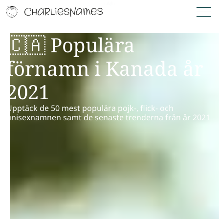
🇨🇦 Populära
förnamn i Kanada år
2021
Upptäck de 50 mest populära pojk-, flick- och
unisexnamnen samt de senaste trenderna från år 2021