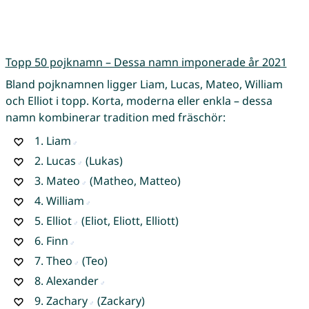
Topp 50 pojknamn – Dessa namn imponerade år 2021
Bland pojknamnen ligger Liam, Lucas, Mateo, William
och Elliot i topp. Korta, moderna eller enkla – dessa
namn kombinerar tradition med fräschör:
1.
Liam
2.
Lucas
(Lukas)
3.
Mateo
(Matheo, Matteo)
4.
William
5.
Elliot
(Eliot, Eliott, Elliott)
6.
Finn
7.
Theo
(Teo)
8.
Alexander
9.
Zachary
(Zackary)