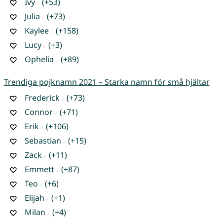
Ivy
(+53)
Julia
(+73)
Kaylee
(+158)
Lucy
(+3)
Ophelia
(+89)
Trendiga pojknamn 2021 – Starka namn för små hjältar
Frederick
(+73)
Connor
(+71)
Erik
(+106)
Sebastian
(+15)
Zack
(+11)
Emmett
(+87)
Teo
(+6)
Elijah
(+1)
Milan
(+4)