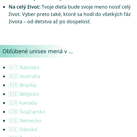
Na celý život:
Tvoje dieťa bude svoje meno nosiť celý
život. Vyber preto také, ktoré sa hodí do všetkých fáz
života – od detstva až po dospelosť.
Obľúbené unisex mená v …
🇦🇹 Rakúsko
🇦🇺 Austrália
🇧🇷 Brazília
🇧🇪 Belgicko
🇨🇦 Kanada
🇨🇭 Švajčiarsko
🇩🇪 Nemecko
🇩🇰 Dánsko