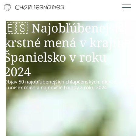
🇪🇸 Najobľúbenejšie
krstné mená v krajine
Španielsko v roku
2024
Objav 50 najobľúbenejších chlapčenských, dievčenských
a unisex mien a najnovšie trendy z roku 2024