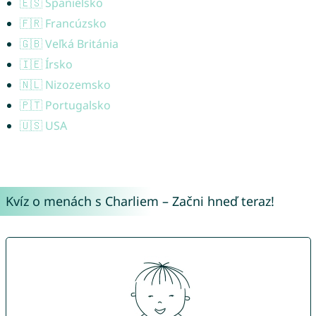
🇪🇸 Španielsko
🇫🇷 Francúzsko
🇬🇧 Veľká Británia
🇮🇪 Írsko
🇳🇱 Nizozemsko
🇵🇹 Portugalsko
🇺🇸 USA
Kvíz o menách s Charliem – Začni hneď teraz!