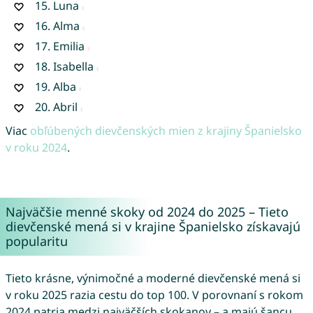
15.
Luna
16.
Alma
17.
Emilia
18.
Isabella
19.
Alba
20.
Abril
Viac
obľúbených dievčenských mien z krajiny Španielsko
v roku 2024
.
Najväčšie menné skoky od 2024 do 2025 – Tieto
dievčenské mená si v krajine Španielsko získavajú
popularitu
Tieto krásne, výnimočné a moderné dievčenské mená si
v roku 2025 razia cestu do top 100. V porovnaní s rokom
2024 patria medzi najväčších skokanov – a majú šancu