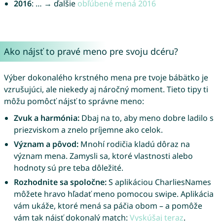
2016
: … → ďalšie
obľúbené mená 2016
Ako nájsť to pravé meno pre svoju dcéru?
Výber dokonalého krstného mena pre tvoje bábätko je
vzrušujúci, ale niekedy aj náročný moment. Tieto tipy ti
môžu pomôcť nájsť to správne meno:
Zvuk a harmónia:
Dbaj na to, aby meno dobre ladilo s
priezviskom a znelo príjemne ako celok.
Význam a pôvod:
Mnohí rodičia kladú dôraz na
význam mena. Zamysli sa, ktoré vlastnosti alebo
hodnoty sú pre teba dôležité.
Rozhodnite sa spoločne:
S aplikáciou CharliesNames
môžete hravo hľadať meno pomocou swipe. Aplikácia
vám ukáže, ktoré mená sa páčia obom – a pomôže
vám tak nájsť dokonalý match:
Vyskúšaj teraz
.