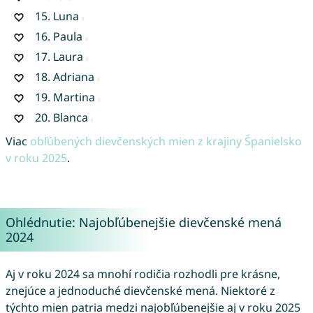
15.
Luna
16.
Paula
17.
Laura
18.
Adriana
19.
Martina
20.
Blanca
Viac
obľúbených dievčenských mien z krajiny Španielsko
v roku 2025
.
Ohlédnutie: Najobľúbenejšie dievčenské mená
2024
Aj v roku 2024 sa mnohí rodičia rozhodli pre krásne,
znejúce a jednoduché dievčenské mená. Niektoré z
týchto mien patria medzi najobľúbenejšie aj v roku 2025