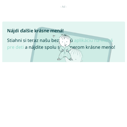
Nájdi ďalšie krásne mená!
Stiahni si teraz našu bezplatnú
aplikáciu na mená
pre deti
a nájdite spolu s partnerom krásne meno!