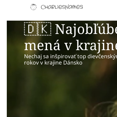
🇩🇰 Najobľúb
mená v krajin
Nechaj sa inšpirovať top dievčensk
rokov v krajine Dánsko