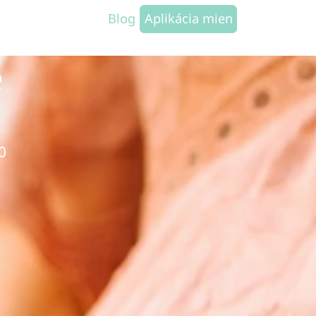
Blog
Aplikácia mien
é
0