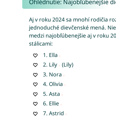
Ohlédnutie: Najobľúbenejšie 
Aj v roku 2024 sa mnohí rodičia ro
jednoduché dievčenské mená. Niek
medzi najobľúbenejšie aj v roku 2
stálicami:
1.
Ella
2.
Lily
(Lily)
3.
Nora
4.
Olivia
5.
Asta
6.
Ellie
7.
Astrid