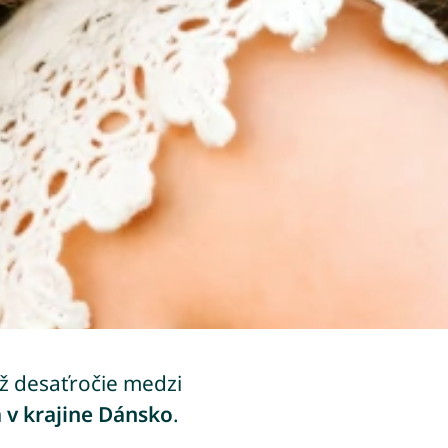
a už desaťročie medzi
 v krajine Dánsko
.