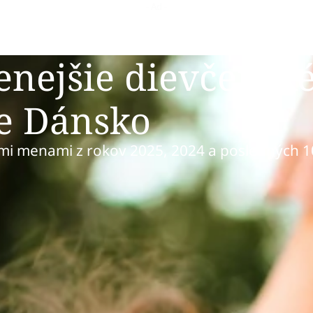
enejšie dievčensk
e Dánsko
ými menami z rokov 2025, 2024 a posledných 1