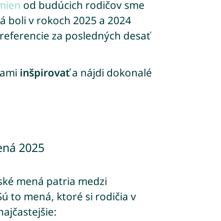
 mien
od budúcich rodičov sme
á boli v rokoch 2025 a 2024
preferencie za posledných desať
nami
inšpirovať
a nájdi dokonalé
ená 2025
ské mená patria medzi
 to mená, ktoré si rodičia v
ajčastejšie: