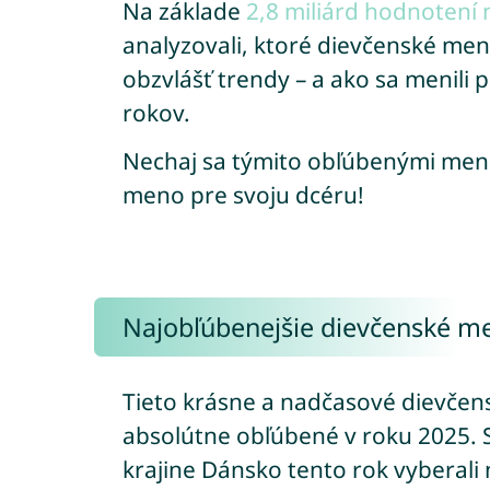
Na základe
2,8 miliárd hodnotení
analyzovali, ktoré dievčenské men
obzvlášť trendy – a ako sa menili 
rokov.
Nechaj sa týmito obľúbenými me
meno pre svoju dcéru!
Najobľúbenejšie dievčenské m
Tieto krásne a nadčasové dievčen
absolútne obľúbené v roku 2025. Sú
krajine Dánsko tento rok vyberali n