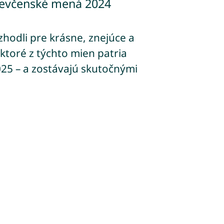
dievčenské mená 2024
zhodli pre krásne, znejúce a
toré z týchto mien patria
025 – a zostávajú skutočnými