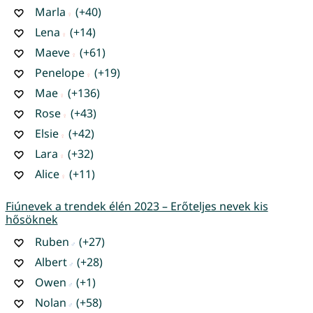
Marla
(+40)
Lena
(+14)
Maeve
(+61)
Penelope
(+19)
Mae
(+136)
Rose
(+43)
Elsie
(+42)
Lara
(+32)
Alice
(+11)
Fiúnevek a trendek élén 2023 – Erőteljes nevek kis
hősöknek
Ruben
(+27)
Albert
(+28)
Owen
(+1)
Nolan
(+58)