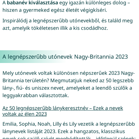
A
babanév kiválasztása
egy igazán különleges dolog –
hiszen a gyermeked egész életét végigkíséri.
Inspirálódj a legnépszerűbb utónevekből, és találd meg
azt, amelyik tökéletesen illik a kis csodádhoz.
A legnépszerűbb utónevek Nagy-Britannia 2023
Mely utónevek voltak különösen népszerűek 2023 Nagy-
Britannia területén? Megmutatjuk neked az 50 legszebb
lány-, fiú- és uniszex nevet, amelyeket a leendő szülők a
leggyakrabban választottak.
Az 50 legnépszerűbb lánykeresztnév – Ezek a nevek
voltak az élen 2023
Emilia, Sophia, Noah, Lilly és Lily vezetik a legnépszerűbb
lánynevek listáját 2023. Ezek a hangzatos, klasszikus
nevek sok szülő szívét meghódították – időtlenül szépek: