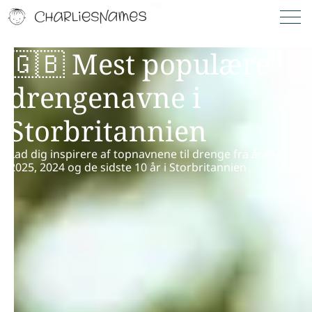
🇬🇧 Mest populære
drengenavne i
Storbritannien
Lad dig inspirere af topnavnene til drenge fra årene
2025, 2024 og de sidste 10 år i Storbritannien