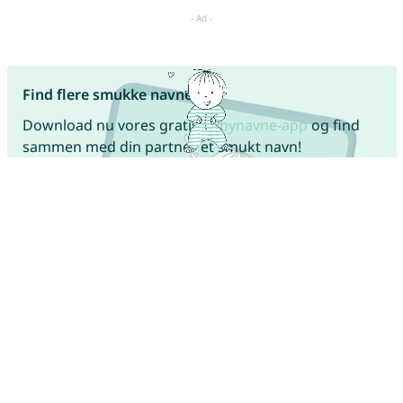
Find flere smukke navne!
Download nu vores gratis
babynavne-app
og find
sammen med din partner et smukt navn!