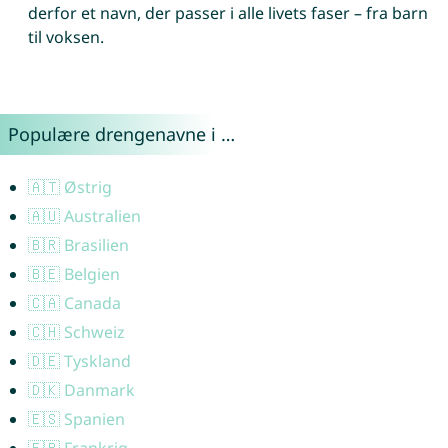
derfor et navn, der passer i alle livets faser – fra barn
til voksen.
Populære drengenavne i …
🇦🇹 Østrig
🇦🇺 Australien
🇧🇷 Brasilien
🇧🇪 Belgien
🇨🇦 Canada
🇨🇭 Schweiz
🇩🇪 Tyskland
🇩🇰 Danmark
🇪🇸 Spanien
🇫🇷 Frankrig