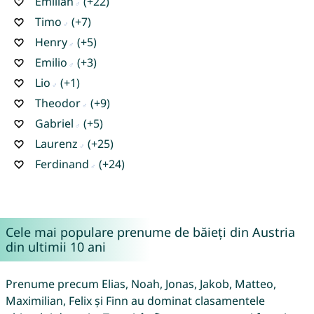
Emilian
(+22)
Timo
(+7)
Henry
(+5)
Emilio
(+3)
Lio
(+1)
Theodor
(+9)
Gabriel
(+5)
Laurenz
(+25)
Ferdinand
(+24)
Cele mai populare prenume de băieți din Austria
din ultimii 10 ani
Prenume precum Elias, Noah, Jonas, Jakob, Matteo,
Maximilian, Felix și Finn au dominat clasamentele