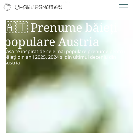
🇦🇹 Prenume băieți
populare Austria
Lasă-te inspirat de cele mai populare prenume pentru
băieți din anii 2025, 2024 și din ultimul deceniu din
Austria