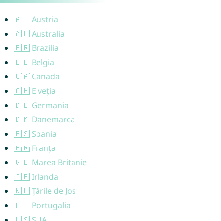
🇦🇹 Austria
🇦🇺 Australia
🇧🇷 Brazilia
🇧🇪 Belgia
🇨🇦 Canada
🇨🇭 Elveția
🇩🇪 Germania
🇩🇰 Danemarca
🇪🇸 Spania
🇫🇷 Franța
🇬🇧 Marea Britanie
🇮🇪 Irlanda
🇳🇱 Țările de Jos
🇵🇹 Portugalia
🇺🇸 SUA