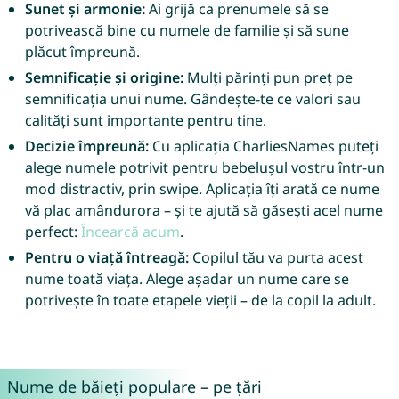
Sunet și armonie:
Ai grijă ca prenumele să se
potrivească bine cu numele de familie și să sune
plăcut împreună.
Semnificație și origine:
Mulți părinți pun preț pe
semnificația unui nume. Gândește-te ce valori sau
calități sunt importante pentru tine.
Decizie împreună:
Cu aplicația CharliesNames puteți
alege numele potrivit pentru bebelușul vostru într-un
mod distractiv, prin swipe. Aplicația îți arată ce nume
vă plac amândurora – și te ajută să găsești acel nume
perfect:
Încearcă acum
.
Pentru o viață întreagă:
Copilul tău va purta acest
nume toată viața. Alege așadar un nume care se
potrivește în toate etapele vieții – de la copil la adult.
Nume de băieți populare – pe țări