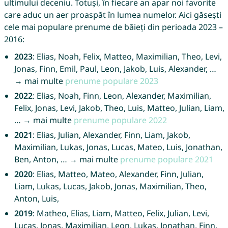
ultimului deceniu. Totuși, în fiecare an apar noi favorite
care aduc un aer proaspăt în lumea numelor. Aici găsești
cele mai populare prenume de băieți din perioada 2023 –
2016:
2023
: Elias, Noah, Felix, Matteo, Maximilian, Theo, Levi,
Jonas, Finn, Emil, Paul, Leon, Jakob, Luis, Alexander, …
→ mai multe
prenume populare 2023
2022
: Elias, Noah, Finn, Leon, Alexander, Maximilian,
Felix, Jonas, Levi, Jakob, Theo, Luis, Matteo, Julian, Liam,
… → mai multe
prenume populare 2022
2021
: Elias, Julian, Alexander, Finn, Liam, Jakob,
Maximilian, Lukas, Jonas, Lucas, Mateo, Luis, Jonathan,
Ben, Anton, … → mai multe
prenume populare 2021
2020
: Elias, Matteo, Mateo, Alexander, Finn, Julian,
Liam, Lukas, Lucas, Jakob, Jonas, Maximilian, Theo,
Anton, Luis,
2019
: Matheo, Elias, Liam, Matteo, Felix, Julian, Levi,
Lucas, Jonas, Maximilian, Leon, Lukas, Jonathan, Finn,