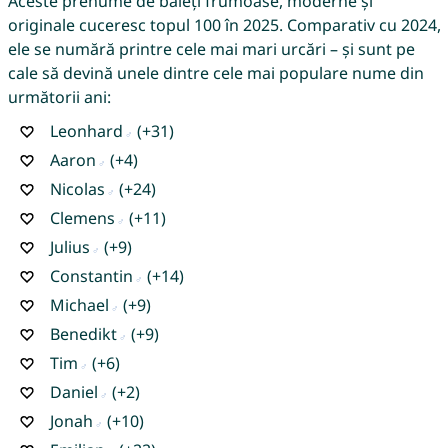
Aceste prenume de băieți frumoase, moderne și
originale cuceresc topul 100 în 2025. Comparativ cu 2024,
ele se numără printre cele mai mari urcări – și sunt pe
cale să devină unele dintre cele mai populare nume din
următorii ani:
Leonhard
(+31)
Aaron
(+4)
Nicolas
(+24)
Clemens
(+11)
Julius
(+9)
Constantin
(+14)
Michael
(+9)
Benedikt
(+9)
Tim
(+6)
Daniel
(+2)
Jonah
(+10)