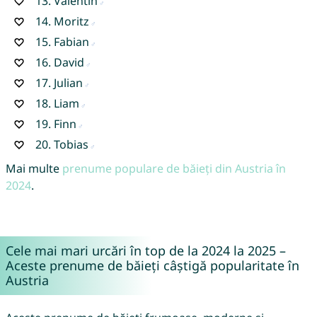
13.
Valentin
14.
Moritz
15.
Fabian
16.
David
17.
Julian
18.
Liam
19.
Finn
20.
Tobias
Mai multe
prenume populare de băieți din Austria în
2024
.
Cele mai mari urcări în top de la 2024 la 2025 –
Aceste prenume de băieți câștigă popularitate în
Austria