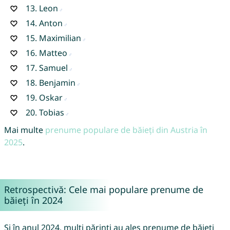
13.
Leon
14.
Anton
15.
Maximilian
16.
Matteo
17.
Samuel
18.
Benjamin
19.
Oskar
20.
Tobias
Mai multe
prenume populare de băieți din Austria în
2025
.
Retrospectivă: Cele mai populare prenume de
băieți în 2024
Și în anul 2024, mulți părinți au ales prenume de băieți