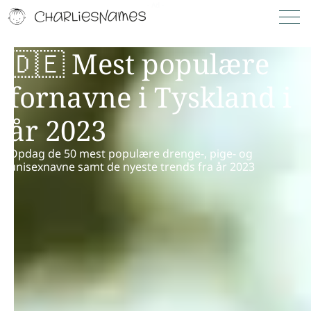
🇩🇪 Mest populære
fornavne i Tyskland i
år 2023
Opdag de 50 mest populære drenge-, pige- og
unisexnavne samt de nyeste trends fra år 2023