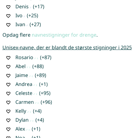
Denis
(+17)
Ivo
(+25)
Ivan
(+27)
Opdag flere
navnestigninger for drenge
.
Unisex-navne, der er blandt de største stigninger i 2025
Rosario
(+87)
Abel
(+88)
Jaime
(+89)
Andrea
(+1)
Celeste
(+95)
Carmen
(+96)
Kelly
(+4)
Dylan
(+4)
Alex
(+1)
Noa
(+1)