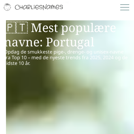
🇵🇹 Mest populære
navne: Portugal
Opdag de smukkeste pige-, drenge- og unisex-navne
fra Top 10 – med de nyeste trends fra 2025, 2024 og de
sidste 10 år.