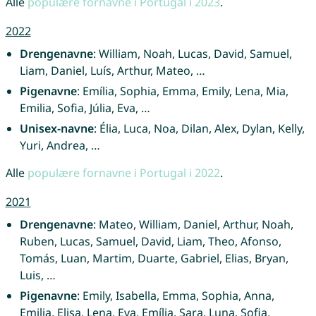
Alle
populære fornavne i Portugal i 2023
.
2022
Drengenavne
: William, Noah, Lucas, David, Samuel,
Liam, Daniel, Luís, Arthur, Mateo, …
Pigenavne
: Emília, Sophia, Emma, Emily, Lena, Mia,
Emilia, Sofia, Júlia, Eva, …
Unisex-navne
: Élia, Luca, Noa, Dilan, Alex, Dylan, Kelly,
Yuri, Andrea, …
Alle
populære fornavne i Portugal i 2022
.
2021
Drengenavne
: Mateo, William, Daniel, Arthur, Noah,
Ruben, Lucas, Samuel, David, Liam, Theo, Afonso,
Tomás, Luan, Martim, Duarte, Gabriel, Elias, Bryan,
Luis, …
Pigenavne
: Emily, Isabella, Emma, Sophia, Anna,
Emilia, Elisa, Lena, Eva, Emília, Sara, Luna, Sofia,