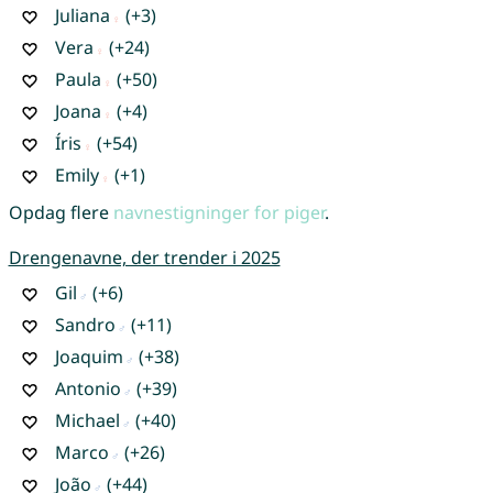
Juliana
(+3)
Vera
(+24)
Paula
(+50)
Joana
(+4)
Íris
(+54)
Emily
(+1)
Opdag flere
navnestigninger for piger
.
Drengenavne, der trender i 2025
Gil
(+6)
Sandro
(+11)
Joaquim
(+38)
Antonio
(+39)
Michael
(+40)
Marco
(+26)
João
(+44)