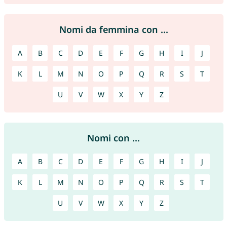
Nomi da femmina con ...
A
B
C
D
E
F
G
H
I
J
K
L
M
N
O
P
Q
R
S
T
U
V
W
X
Y
Z
Nomi con ...
A
B
C
D
E
F
G
H
I
J
K
L
M
N
O
P
Q
R
S
T
U
V
W
X
Y
Z