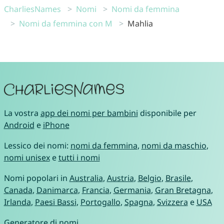
CharliesNames
Nomi
Nomi da femmina
Nomi da femmina con M
Mahlia
La vostra
app dei nomi per bambini
disponibile per
Android
e
iPhone
Lessico dei nomi:
nomi da femmina
,
nomi da maschio
,
nomi unisex
e
tutti i nomi
Nomi popolari in
Australia
,
Austria
,
Belgio
,
Brasile
,
Canada
,
Danimarca
,
Francia
,
Germania
,
Gran Bretagna
,
Irlanda
,
Paesi Bassi
,
Portogallo
,
Spagna
,
Svizzera
e
USA
Generatore di nomi