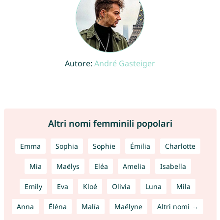
Autore:
André Gasteiger
Altri nomi femminili popolari
Emma
Sophia
Sophie
Émilia
Charlotte
Mia
Maëlys
Eléa
Amelia
Isabella
Emily
Eva
Kloé
Olivia
Luna
Mila
Anna
Éléna
Malía
Maëlyne
Altri nomi →