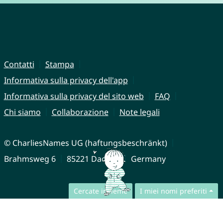
Contatti
Stampa
Informativa sulla privacy dell'app
Informativa sulla privacy del sito web
FAQ
Chi siamo
Collaborazione
Note legali
© CharliesNames UG (haftungsbeschränkt)
Brahmsweg 6
85221 Dachau
Germany
Cercate insieme
I miei nomi preferiti