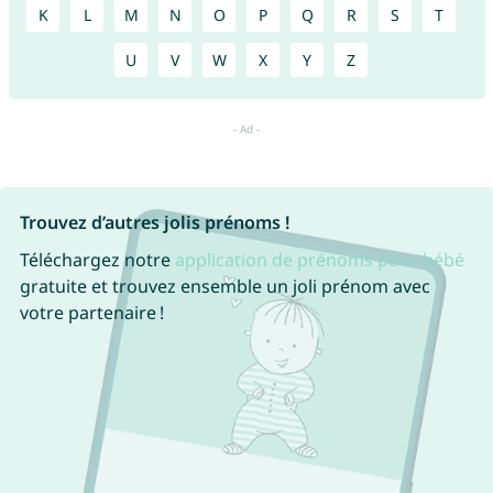
K
L
M
N
O
P
Q
R
S
T
U
V
W
X
Y
Z
Trouvez d’autres jolis prénoms !
Téléchargez notre
application de prénoms pour bébé
gratuite et trouvez ensemble un joli prénom avec
votre partenaire !