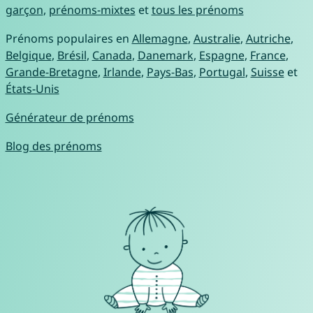
garçon
,
prénoms-mixtes
et
tous les prénoms
Prénoms populaires en
Allemagne
,
Australie
,
Autriche
,
Belgique
,
Brésil
,
Canada
,
Danemark
,
Espagne
,
France
,
Grande-Bretagne
,
Irlande
,
Pays-Bas
,
Portugal
,
Suisse
et
États-Unis
Générateur de prénoms
Blog des prénoms