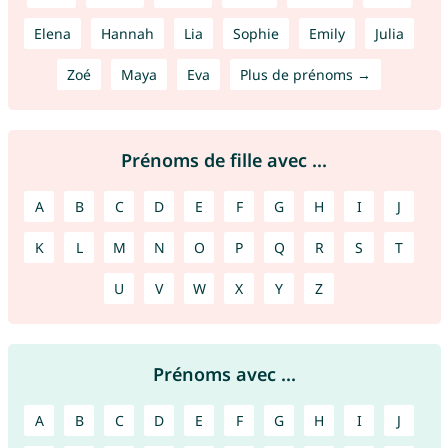
Elena
Hannah
Lia
Sophie
Emily
Julia
Zoé
Maya
Eva
Plus de prénoms →
Prénoms de fille avec ...
A
B
C
D
E
F
G
H
I
J
K
L
M
N
O
P
Q
R
S
T
U
V
W
X
Y
Z
Prénoms avec ...
A
B
C
D
E
F
G
H
I
J