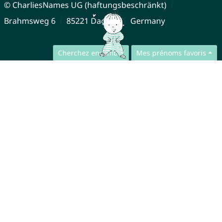
© CharliesNames UG (haftungsbeschränkt)
Brahmsweg 6
85221 Dachau
Germany
Cherchez ensemble
Mes prénoms favoris