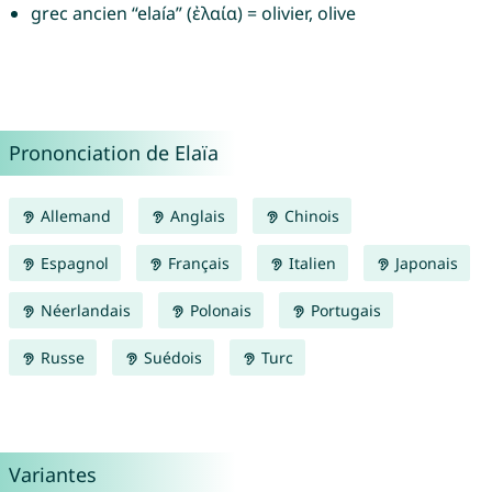
grec ancien “elaía” (ἐλαία) = olivier, olive
Prononciation de Elaïa
Allemand
Anglais
Chinois
Espagnol
Français
Italien
Japonais
Néerlandais
Polonais
Portugais
Russe
Suédois
Turc
Variantes