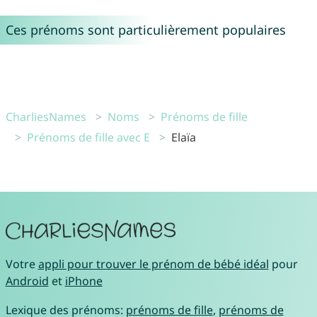
Ces prénoms sont particulièrement populaires
CharliesNames
Noms
Prénoms de fille
Prénoms de fille avec E
Elaïa
Votre
appli pour trouver le prénom de bébé idéal
pour
Android
et
iPhone
Lexique des prénoms:
prénoms de fille
,
prénoms de