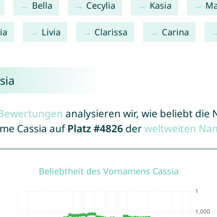
Bella
Cecylia
Kasia
Ma
ia
Livia
Clarissa
Carina
sia
r Bewertungen
analysieren wir, wie beliebt di
ame Cassia auf
Platz #4826
der
weltweiten Na