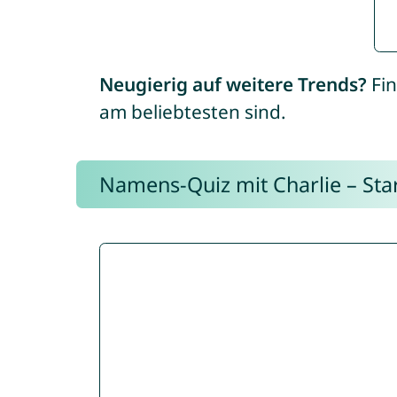
Neugierig auf weitere Trends?
Fin
am beliebtesten sind.
Namens-Quiz mit Charlie – Start