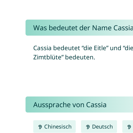
Was bedeutet der Name Cassi
Cassia bedeutet “die Eitle” und “di
Zimtblüte” bedeuten.
Aussprache von Cassia
Chinesisch
Deutsch