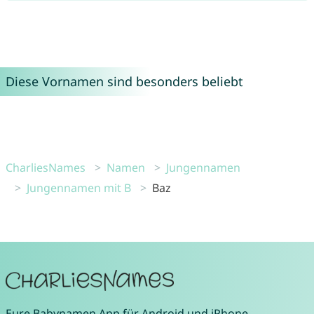
Diese Vornamen sind besonders beliebt
CharliesNames
Namen
Jungennamen
Jungennamen mit B
Baz
Eure
Babynamen App
für
Android
und
iPhone