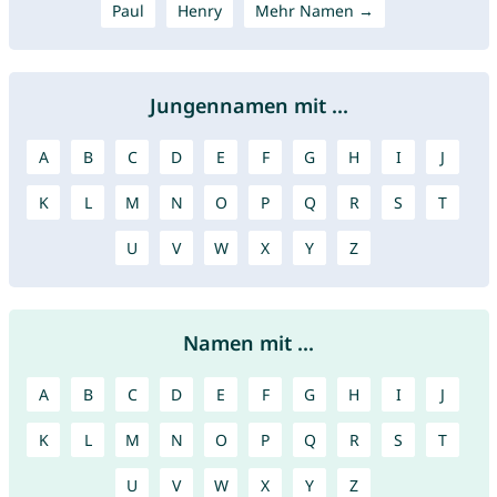
Paul
Henry
Mehr Namen →
Jungennamen mit ...
A
B
C
D
E
F
G
H
I
J
K
L
M
N
O
P
Q
R
S
T
U
V
W
X
Y
Z
Namen mit ...
A
B
C
D
E
F
G
H
I
J
K
L
M
N
O
P
Q
R
S
T
U
V
W
X
Y
Z