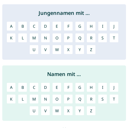
Jungennamen mit ...
A
B
C
D
E
F
G
H
I
J
K
L
M
N
O
P
Q
R
S
T
U
V
W
X
Y
Z
Namen mit ...
A
B
C
D
E
F
G
H
I
J
K
L
M
N
O
P
Q
R
S
T
U
V
W
X
Y
Z