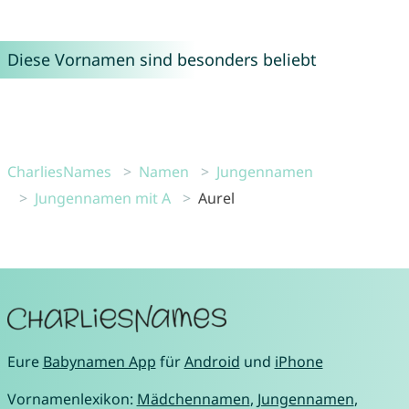
Diese Vornamen sind besonders beliebt
CharliesNames
Namen
Jungennamen
Jungennamen mit A
Aurel
Eure
Babynamen App
für
Android
und
iPhone
Vornamenlexikon:
Mädchennamen
,
Jungennamen
,